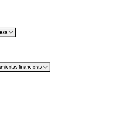
resa
amientas financieras