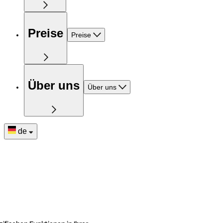
Preise
Preise
Über uns
Über uns
de