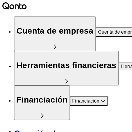
Cuenta de empresa
Cuenta de emp
Herramientas financieras
Herr
Financiación
Financiación