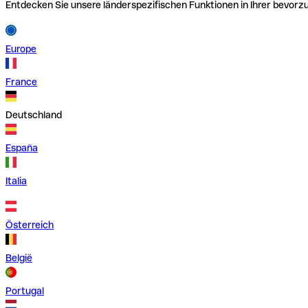
Entdecken Sie unsere länderspezifischen Funktionen in Ihrer bevor
Europe
France
Deutschland
España
Italia
Österreich
België
Portugal