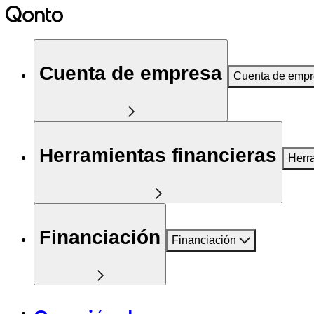
Cuenta de empresa
Cuenta de emp
Herramientas financieras
Herr
Financiación
Financiación