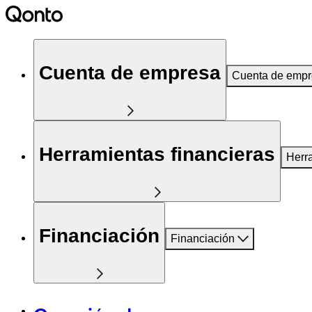
Cuenta de empresa
Cuenta de emp
Herramientas financieras
Herr
Financiación
Financiación