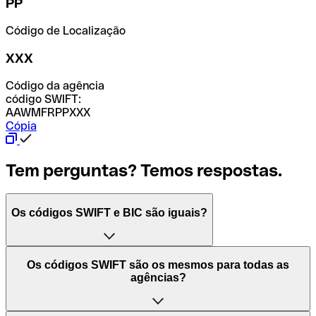
PP
Código de Localização
XXX
Código da agência
código SWIFT:
AAWMFRPPXXX
Cópia
Tem perguntas? Temos respostas.
Os códigos SWIFT e BIC são iguais?
O acrónimo SWIFT significa "Society for Worldwide
Os códigos SWIFT são os mesmos para todas as
Interbank Financial Telecommunication (Sociedade para
agências?
as Telecomunicações Financeiras Interbancárias
Mundiais)". Trata-se de uma rede mundial onde se