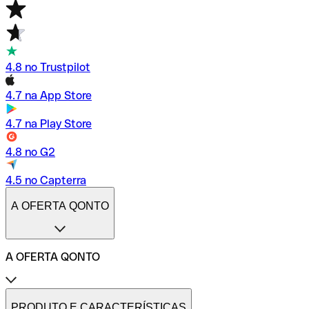
4.8 no Trustpilot
4.7 na App Store
4.7 na Play Store
4.8 no G2
4.5 no Capterra
A OFERTA QONTO
A OFERTA QONTO
Tarifas
Conta profissional online
PRODUTO E CARACTERÍSTICAS