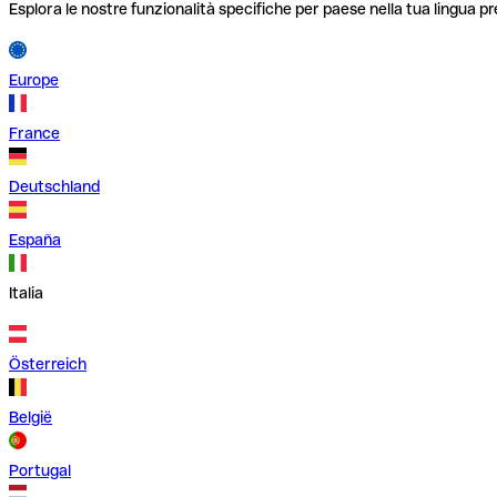
Esplora le nostre funzionalità specifiche per paese nella tua lingua pr
Europe
France
Deutschland
España
Italia
Österreich
België
Portugal