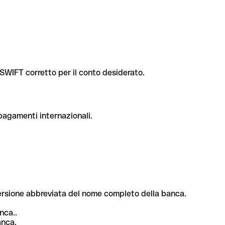
e SWIFT corretto per il conto desiderato.
 pagamenti internazionali.
 versione abbreviata del nome completo della banca.
nca..
anca.