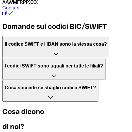
AAWMFRPPXXX
Copiare
Domande sui codici BIC/SWIFT
Il codice SWIFT e l’IBAN sono la stessa cosa?
L'acronimo SWIFT sta per “Society for Worldwide Interbank 
I codici SWIFT sono uguali per tutte le filiali?
Il BIC, invece, sta per “Bank Identifier Code” ed è una sequ
Dipende dalle banche. In alcuni casi le banche utilizzano lo
Cosa succede se sbaglio codice SWIFT?
filiale.
Se per caso invii un pagamento a un codice SWIFT esistente
Cosa dicono
Per sapere a quale filiale fa riferimento un codice SWIFT, è 
Altrimenti significa che è il codice di una delle filiali locali.
di noi?
Se ti accorgi di aver usato un codice SWIFT sbagliato, cont