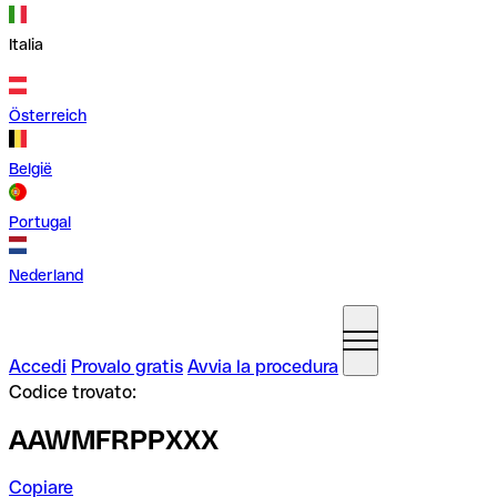
Italia
Österreich
België
Portugal
Nederland
Accedi
Provalo gratis
Avvia la procedura
Codice trovato:
AAWMFRPPXXX
Copiare