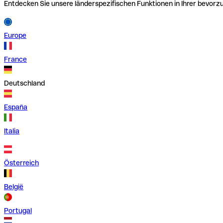
Entdecken Sie unsere länderspezifischen Funktionen in Ihrer bevor
Europe
France
Deutschland
España
Italia
Österreich
België
Portugal