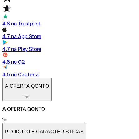
4.8 no Trustpilot
4.7 na App Store
4.7 na Play Store
4.8 no G2
4.5 no Capterra
A OFERTA QONTO
A OFERTA QONTO
Tarifas
Conta profissional online
PRODUTO E CARACTERÍSTICAS
Conta profissional freelance