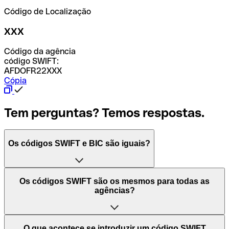
Código de Localização
XXX
Código da agência
código SWIFT:
AFDOFR22XXX
Cópia
Tem perguntas? Temos respostas.
Os códigos SWIFT e BIC são iguais?
O acrónimo SWIFT significa "Society for Worldwide
Os códigos SWIFT são os mesmos para todas as
Interbank Financial Telecommunication (Sociedade para
agências?
as Telecomunicações Financeiras Interbancárias
Mundiais)". Trata-se de uma rede mundial onde se
processam pagamentos entre países. Por outro lado, BIC
Depende dos bancos. Nalguns casos, alguns usam o
O que acontece se introduzir um código SWIFT