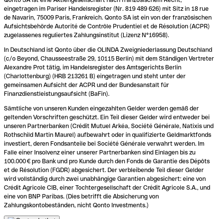
eingetragen im Pariser Handelsregister (Nr. 819 489 626) mit Sitz in 18 rue
de Navarin, 75009 Paris, Frankreich. Qonto SA ist ein von der französischen
Aufsichtsbehörde Autorité de Contrôle Prudentiel et de Résolution (ACPR)
zugelassenes reguliertes Zahlungsinstitut (Lizenz N°16958).
In Deutschland ist Qonto über die OLINDA Zweigniederlassung Deutschland
(c/o Beyond, Chausseestraße 29, 10115 Berlin) mit dem Ständigen Vertreter
Alexandre Prot tätig, im Handelsregister des Amtsgerichts Berlin
(Charlottenburg) (HRB 213261 B) eingetragen und steht unter der
gemeinsamen Aufsicht der ACPR und der Bundesanstalt für
Finanzdienstleistungsaufsicht (BaFin).
Sämtliche von unseren Kunden eingezahlten Gelder werden gemäß der
geltenden Vorschriften geschützt. Ein Teil dieser Gelder wird entweder bei
unseren Partnerbanken (Crédit Mutuel Arkéa, Société Générale, Natixis und
Rothschild Martin Maurel) aufbewahrt oder in qualifizierte Geldmarktfonds
investiert, deren Fondsanteile bei Société Générale verwahrt werden. Im
Falle einer Insolvenz einer unserer Partnerbanken sind Einlagen bis zu
100.000 € pro Bank und pro Kunde durch den Fonds de Garantie des Dépôts
et de Résolution (FGDR) abgesichert. Der verbleibende Teil dieser Gelder
wird vollständig durch zwei unabhängige Garantien abgesichert: eine von
Crédit Agricole CIB, einer Tochtergesellschaft der Crédit Agricole S.A., und
eine von BNP Paribas. (Dies betrifft die Absicherung von
Zahlungskontobeständen, nicht Qonto Investments.)