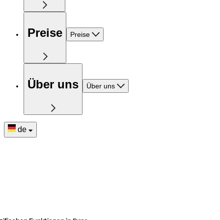
Preise
Preise
Über uns
Über uns
de