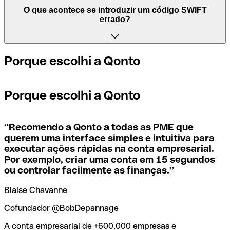
processam pagamentos entre países. Por outro lado, BIC
Depende dos bancos. Nalguns casos, alguns usam o
O que acontece se introduzir um código SWIFT
significa "Bank Identifier Code (Código de Identificação
mesmo código SWIFT, independentemente da agência.
errado?
de Empresa)" e é uma sequência de caracteres, composta
Noutros, alguns bancos preferem ter um código SWIFT
por letras e números, necessária para atribuir uma
específico para cada agência.
transferência internacional.
Se, por acaso, enviar o pagamento errado para um código
Porque escolhi a Qonto
SWIFT que existe, o banco destinatário deve assinalar
Se quiser saber qual é a agência mencionada no seu
Os termos BIC e SWIFT são muitas vezes utilizados
que não gere a conta do destinatário e fazer o estorno do
código SWIFT, tem de verificar os últimos dígitos. Se o
indistintamente no dia a dia para mencionar o código para
pagamento.
Porque escolhi a Qonto
seu código termina em XXX, significa que tem o código
pagamentos internacionais.
SWIFT da sede. Caso contrário, significa que tem o código
de uma das agências locais.
Se perceber que utilizou o código SWIFT errado, deve
“
Recomendo a Qonto a todas as PME que
contactar imediatamente o seu banco e pedir o
querem uma interface simples e intuitiva para
cancelamento da transação.
executar ações rápidas na conta empresarial.
Se não tem a certeza de qual o código SWIFT que deve
Por exemplo, criar uma conta em 15 segundos
usar, use a nossa ferramenta de pesquisa de códigos
SWIFT por nome do banco.
ou controlar facilmente as finanças.
”
Para evitar estas situações desagradáveis, a Qonto criou
uma ferramenta de
verificação e pesquisa de códigos
Blaise Chavanne
SWIFT
, que é muito útil para encontrar e confirmar os
códigos SWIFT antes de fazer uma transferência.
Cofundador @BobDepannage
A conta empresarial de +600,000 empresas e