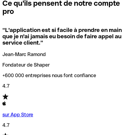
que vous avez le code SWIFT du siège social. Sinon, cela
l’annulation de la transaction.
Ce qu'ils pensent de notre compte
signifie que vous avez le code de l'une des succursales
pro
locales.
Pour éviter ces erreurs, Qonto a créé un outil de
vérification/recherche de codes SWIFT. Ainsi, vous pouvez
“
L'application est si facile à prendre en main
Si vous n'êtes pas sûr du code SWIFT que vous devriez
trouver et vérifier vos codes SWIFT avant de réaliser vos
que je n'ai jamais eu besoin de faire appel au
utiliser, nous avons développé un outil de recherche de
transferts d’argent.
service client.
”
codes SWIFT par nom de banque.
Jean-Marc Ramond
Fondateur de Shaper
+600 000 entreprises nous font confiance
4.7
sur App Store
4.7