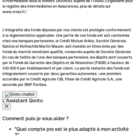
d’intermédiaire sous le numéro 18004091 auprès de l’ORIAS (Organisme pour
le registre des intermédiaires en Assurances, plus de détails sur
www.orias.fr).`
L'intégralité des fonds déposés par nos clients est protégée conformément
à la réglementation applicable. Une partie de ces fonds est soit cantonnée
chez nos banques partenaires, le Crédit Mutuel Arkéa, Société Générale,
Natixis et Rothschild Martin Maurel, soit investie en titres émis par des
fonds du marché monétaire qualifié, conservés auprès de Société Générale.
En cas de faillite de l’une des banques partenaires, les dépôts sont couverts
par le Fonds de Garantie des Dépôts et de Résolution (FGDR) à hauteur de
100 000 € par établissement et par client. La partie restante des fonds est
intégralement couverte par deux garanties autonomes : une première
accordée par le Crédit Agricole CIB, filiale de Crédit Agricole S.A., une
seconde par BNP Paribas.
L'Assistant Qonto
Comment puis-je vous aider ?
"Quel compte pro est le plus adapté à mon activité
?"