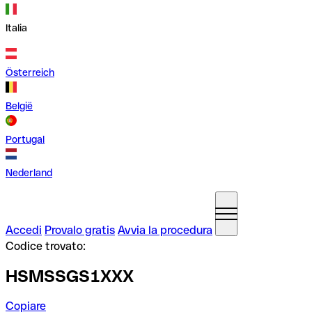
Italia
Österreich
België
Portugal
Nederland
Accedi
Provalo gratis
Avvia la procedura
Codice trovato:
HSMSSGS1XXX
Copiare