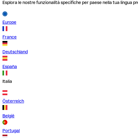
Esplora le nostre funzionalità specifiche per paese nella tua lingua pr
Europe
France
Deutschland
España
Italia
Österreich
België
Portugal