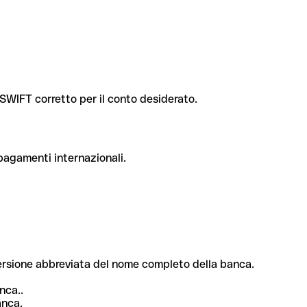
e SWIFT corretto per il conto desiderato.
 pagamenti internazionali.
 versione abbreviata del nome completo della banca.
nca..
anca.