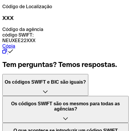
Código de Localização
XXX
Código da agência
código SWIFT:
NEUXEE22XXX
Cópia
Tem perguntas? Temos respostas.
Os códigos SWIFT e BIC são iguais?
O acrónimo SWIFT significa "Society for Worldwide
Os códigos SWIFT são os mesmos para todas as
Interbank Financial Telecommunication (Sociedade para
agências?
as Telecomunicações Financeiras Interbancárias
Mundiais)". Trata-se de uma rede mundial onde se
processam pagamentos entre países. Por outro lado, BIC
Depende dos bancos. Nalguns casos, alguns usam o
O que acontece se introduzir um código SWIFT