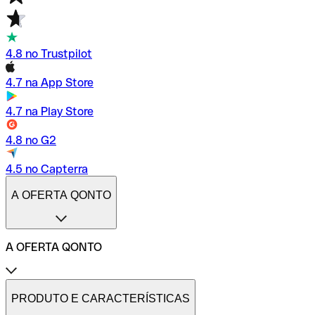
4.8 no Trustpilot
4.7 na App Store
4.7 na Play Store
4.8 no G2
4.5 no Capterra
A OFERTA QONTO
A OFERTA QONTO
Tarifas
Conta profissional online
PRODUTO E CARACTERÍSTICAS
Conta profissional freelance