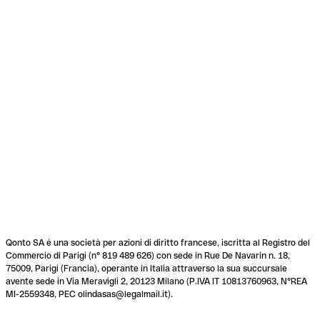
Qonto SA é una società per azioni di diritto francese, iscritta al Registro del
Commercio di Parigi (n° 819 489 626) con sede in Rue De Navarin n. 18,
75009, Parigi (Francia), operante in Italia attraverso la sua succursale
avente sede in Via Meravigli 2, 20123 Milano (P.IVA IT 10813760963, N°REA
MI-2559348, PEC olindasas@legalmail.it).