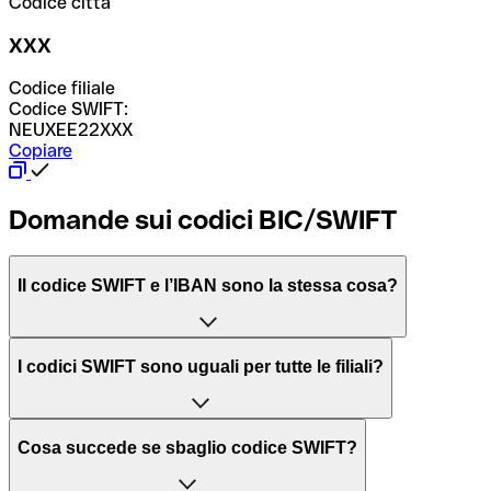
Codice città
XXX
Codice filiale
Codice SWIFT:
NEUXEE22XXX
Copiare
Domande sui codici BIC/SWIFT
Il codice SWIFT e l’IBAN sono la stessa cosa?
L'acronimo SWIFT sta per “Society for Worldwide
I codici SWIFT sono uguali per tutte le filiali?
Interbank Financial Telecommunication”, una rete globale
per l’elaborazione dei pagamenti tra diversi Paesi.
Dipende dalle banche. In alcuni casi le banche utilizzano
Cosa succede se sbaglio codice SWIFT?
lo stesso codice SWIFT per filiali diverse. In altri casi, le
Il BIC, invece, sta per “Bank Identifier Code” ed è una
banche preferiscono avere un codice SWIFT dedicato per