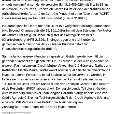
eingetragen im Pariser Handelsregister (Nr. 819 489 626) mit Sitz in 18 rue
de Navarin, 75009 Paris, Frankreich. Qonto SA ist ein von der französischen
Aufsichtsbehörde Autorité de Contrôle Prudentiel et de Résolution (ACPR)
zugelassenes reguliertes Zahlungsinstitut (Lizenz N°16958).
In Deutschland ist Qonto über die OLINDA Zweigniederlassung Deutschland
(c/o Beyond, Chausseestraße 29, 10115 Berlin) mit dem Ständigen Vertreter
Alexandre Prot tätig, im Handelsregister des Amtsgerichts Berlin
(Charlottenburg) (HRB 213261 B) eingetragen und steht unter der
gemeinsamen Aufsicht der ACPR und der Bundesanstalt für
Finanzdienstleistungsaufsicht (BaFin).
Sämtliche von unseren Kunden eingezahlten Gelder werden gemäß der
geltenden Vorschriften geschützt. Ein Teil dieser Gelder wird entweder bei
unseren Partnerbanken (Crédit Mutuel Arkéa, Société Générale, Natixis und
Rothschild Martin Maurel) aufbewahrt oder in qualifizierte Geldmarktfonds
investiert, deren Fondsanteile bei Société Générale verwahrt werden. Im
Falle einer Insolvenz einer unserer Partnerbanken sind Einlagen bis zu
100.000 € pro Bank und pro Kunde durch den Fonds de Garantie des Dépôts
et de Résolution (FGDR) abgesichert. Der verbleibende Teil dieser Gelder
wird vollständig durch zwei unabhängige Garantien abgesichert: eine von
Crédit Agricole CIB, einer Tochtergesellschaft der Crédit Agricole S.A., und
eine von BNP Paribas. (Dies betrifft die Absicherung von
Zahlungskontobeständen, nicht Qonto Investments.)