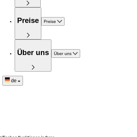
Preise
Preise
Über uns
Über uns
de