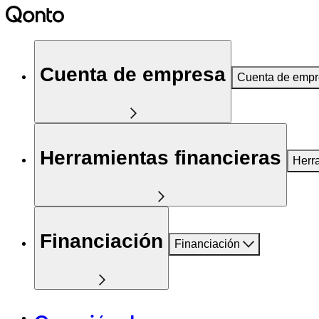
Cuenta de empresa
Cuenta de emp
Herramientas financieras
Herr
Financiación
Financiación