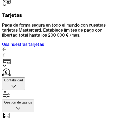
Tarjetas
Paga de forma segura en todo el mundo con nuestras
tarjetas Mastercard. Establece límites de pago con
libertad total hasta los 200 000 € /mes.
Usa nuestras tarjetas
Contabilidad
Contabilidad
Sube fotos de tus recibos, automatiza la facxturación y
Gestión de gastos
conecta con tu herramienta contable para una
conciliación rápida.
Gestión de gastos