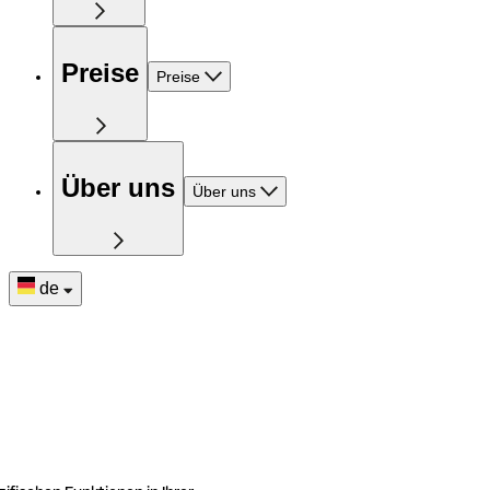
Preise
Preise
Über uns
Über uns
de