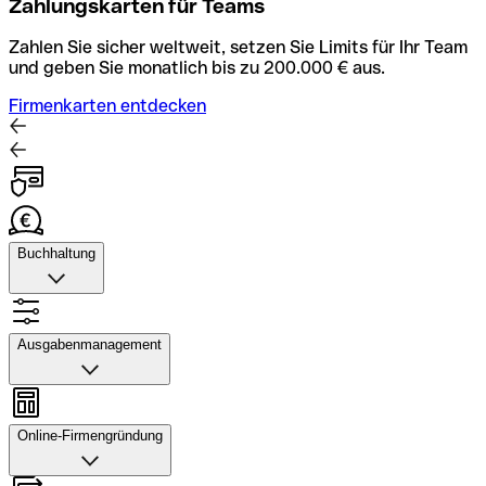
Zahlungskarten für Teams
Zahlen Sie sicher weltweit, setzen Sie Limits für Ihr Team
und geben Sie monatlich bis zu 200.000 € aus.
Firmenkarten entdecken
Buchhaltung
Buchhaltung
Scannen Sie Belege und laden Sie sie in Qonto hoch.
Ausgabenmanagement
Rechnungsabläufe können Sie automatisieren und mit
dem Buchhaltungstool schneller abstimmen.
Ausgabenmanagement
Konto mit Buchhaltung entdecken
Genehmigungen einrichten, Ausgaben verfolgen, Budgets
Online-Firmengründung
und Kartenlimits zuweisen sowie Überweisungen und
Daten exportieren – alles in einer Anwendung.