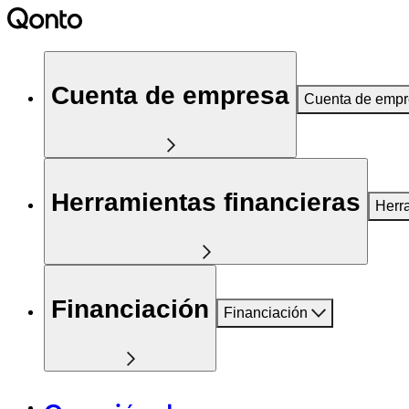
Cuenta de empresa
Cuenta de emp
Herramientas financieras
Herr
Financiación
Financiación