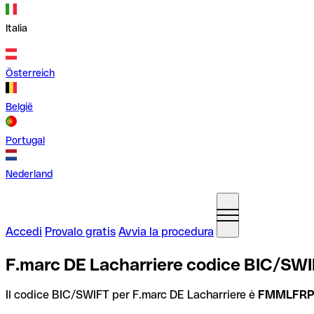
Italia
Österreich
België
Portugal
Nederland
Accedi
Provalo gratis
Avvia la procedura
F.marc DE Lacharriere codice BIC/SWI
Il codice BIC/SWIFT per F.marc DE Lacharriere è
FMMLFRP