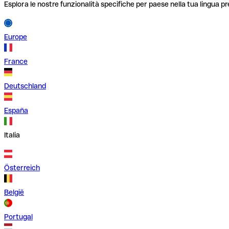
Esplora le nostre funzionalità specifiche per paese nella tua lingua pr
Europe
France
Deutschland
España
Italia
Österreich
België
Portugal