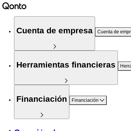
Cuenta de empresa
Cuenta de emp
Herramientas financieras
Herr
Financiación
Financiación