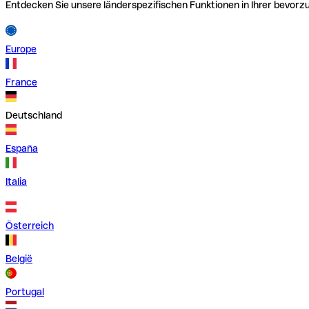
Entdecken Sie unsere länderspezifischen Funktionen in Ihrer bevor
Europe
France
Deutschland
España
Italia
Österreich
België
Portugal