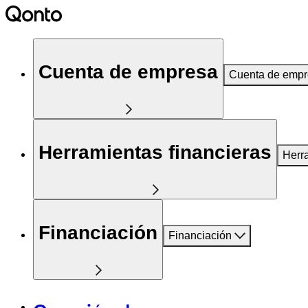
Cuenta de empresa
Cuenta de emp
Herramientas financieras
Herr
Financiación
Financiación