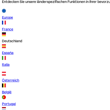
Entdecken Sie unsere länderspezifischen Funktionen in Ihrer bevor
Europe
France
Deutschland
España
Italia
Österreich
België
Portugal