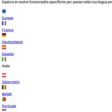
Esplora le nostre funzionalità specifiche per paese nella tua lingua pr
Europe
France
Deutschland
España
Italia
Österreich
België
Portugal