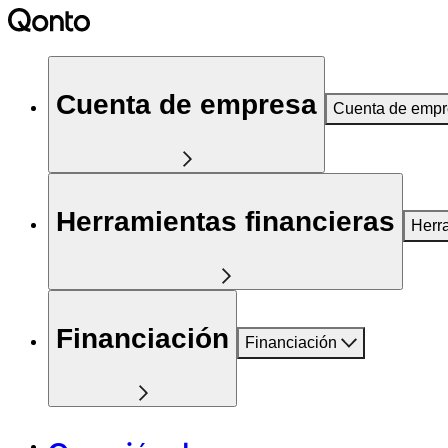
Cuenta de empresa
Cuenta de emp
Herramientas financieras
Herr
Financiación
Financiación