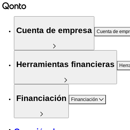
Cuenta de empresa
Cuenta de emp
Herramientas financieras
Herr
Financiación
Financiación