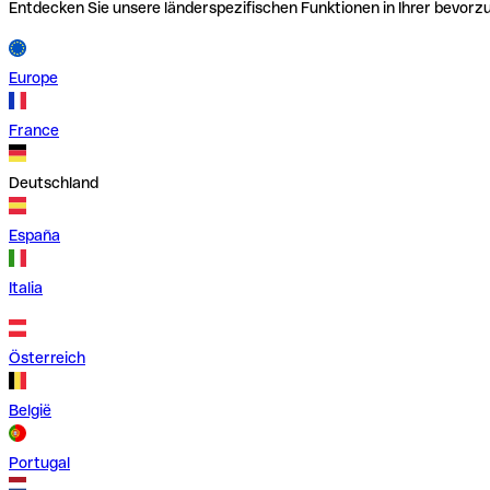
Entdecken Sie unsere länderspezifischen Funktionen in Ihrer bevor
Europe
France
Deutschland
España
Italia
Österreich
België
Portugal