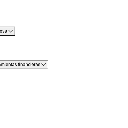
resa
amientas financieras