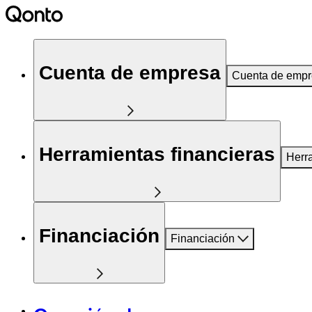
Cuenta de empresa
Cuenta de emp
Herramientas financieras
Herr
Financiación
Financiación