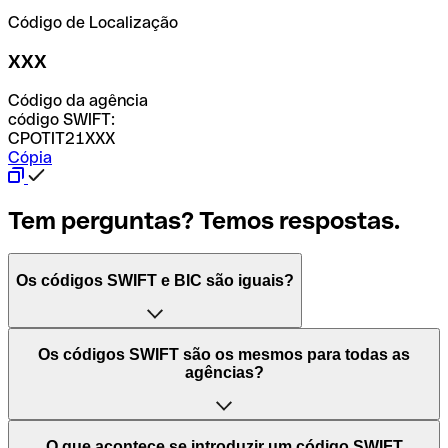
Código de Localização
XXX
Código da agência
código SWIFT:
CPOTIT21XXX
Cópia
Tem perguntas? Temos respostas.
Os códigos SWIFT e BIC são iguais?
O acrónimo SWIFT significa "Society for Worldwide
Os códigos SWIFT são os mesmos para todas as
Interbank Financial Telecommunication (Sociedade para
agências?
as Telecomunicações Financeiras Interbancárias
Mundiais)". Trata-se de uma rede mundial onde se
processam pagamentos entre países. Por outro lado, BIC
Depende dos bancos. Nalguns casos, alguns usam o
O que acontece se introduzir um código SWIFT