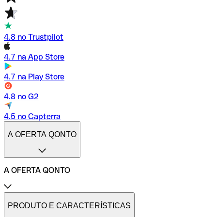
4.8 no Trustpilot
4.7 na App Store
4.7 na Play Store
4.8 no G2
4.5 no Capterra
A OFERTA QONTO
A OFERTA QONTO
Tarifas
Conta profissional online
PRODUTO E CARACTERÍSTICAS
Conta profissional freelance