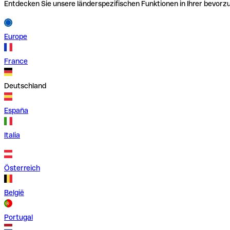
Entdecken Sie unsere länderspezifischen Funktionen in Ihrer bevor
Europe
France
Deutschland
España
Italia
Österreich
België
Portugal