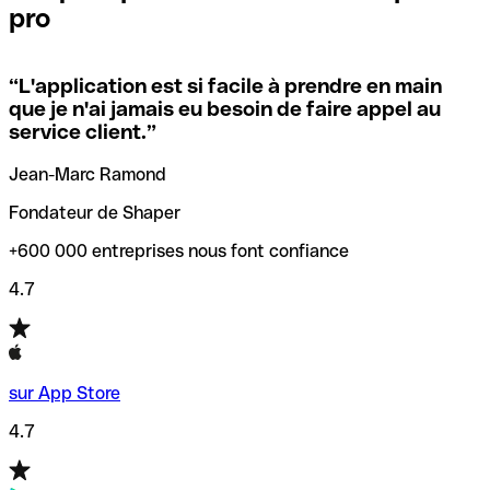
pro
locales.
Pour éviter ces erreurs, Qonto a créé un outil de
vérification/recherche de codes SWIFT. Ainsi, vous pouvez
“
L'application est si facile à prendre en main
Si vous n'êtes pas sûr du code SWIFT que vous devriez
trouver et vérifier vos codes SWIFT avant de réaliser vos
que je n'ai jamais eu besoin de faire appel au
utiliser, nous avons développé un outil de recherche de
transferts d’argent.
service client.
”
codes SWIFT par nom de banque.
Jean-Marc Ramond
Fondateur de Shaper
+600 000 entreprises nous font confiance
4.7
sur App Store
4.7