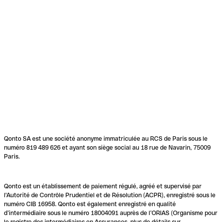
Qonto SA est une société anonyme immatriculée au RCS de Paris sous le
numéro 819 489 626 et ayant son siège social au 18 rue de Navarin, 75009
Paris.
Qonto est un établissement de paiement régulé, agréé et supervisé par
l'Autorité de Contrôle Prudentiel et de Résolution (ACPR), enregistré sous le
numéro CIB 16958. Qonto est également enregistré en qualité
d’intermédiaire sous le numéro 18004091 auprès de l’ORIAS (Organisme pour
le registre des intermédiaires en Assurances, plus de détails sur