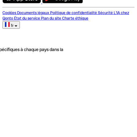
Cookies
Documents légaux
Politique de confidentialité
Sécurité
L'IA chez
Qonto
État du service
Plan du site
Charte éthique
fr
pécifiques à chaque pays dans la