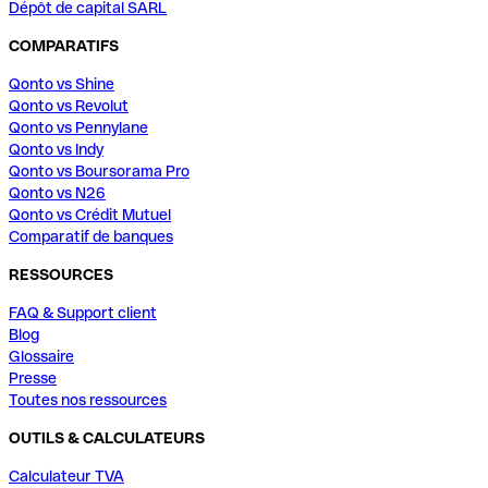
Dépôt de capital SARL
COMPARATIFS
Qonto vs Shine
Qonto vs Revolut
Qonto vs Pennylane
Qonto vs Indy
Qonto vs Boursorama Pro
Qonto vs N26
Qonto vs Crédit Mutuel
Comparatif de banques
RESSOURCES
FAQ & Support client
Blog
Glossaire
Presse
Toutes nos ressources
OUTILS & CALCULATEURS
Calculateur TVA