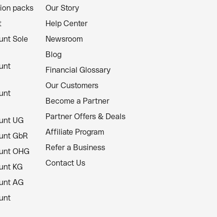
ion packs
Our Story
t
Help Center
unt Sole
Newsroom
Blog
unt
Financial Glossary
Our Customers
unt
Become a Partner
Partner Offers & Deals
unt UG
Affiliate Program
unt GbR
Refer a Business
ount OHG
Contact Us
unt KG
unt AG
unt