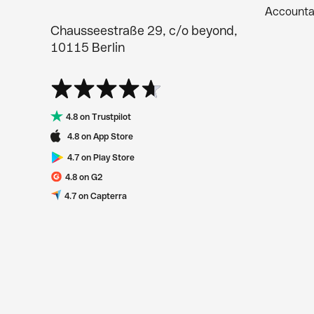
Accounta
Chausseestraße 29, c/o beyond,
10115 Berlin
4.8 on Trustpilot
4.8 on App Store
4.7 on Play Store
4.8 on G2
4.7 on Capterra