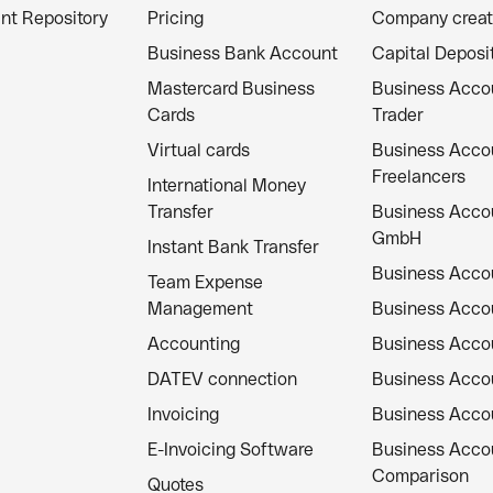
nt Repository
Pricing
Company creat
Business Bank Account
Capital Deposi
Mastercard Business
Business Acco
Cards
Trader
Virtual cards
Business Acco
Freelancers
International Money
Transfer
Business Acco
GmbH
Instant Bank Transfer
Business Acco
Team Expense
Management
Business Acco
Accounting
Business Acc
DATEV connection
Business Acco
Invoicing
Business Acco
E-Invoicing Software
Business Acco
Comparison
Quotes