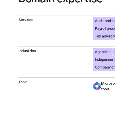
Services
Audit and in
Payroll proc
Tax advisor
Industries
Agencies
Independent
Company cr
Tools
Microsof
tools.