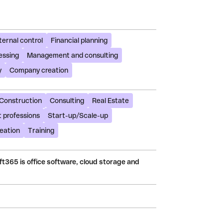
ternal control
Financial planning
essing
Management and consulting
y
Company creation
Construction
Consulting
Real Estate
 professions
Start-up/Scale-up
eation
Training
t365 is office software, cloud storage and