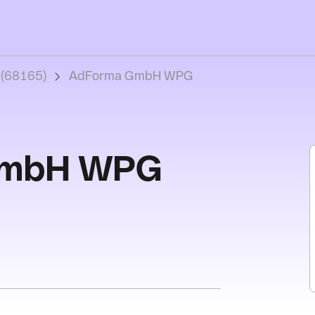
(68165)
AdForma GmbH WPG
GmbH WPG