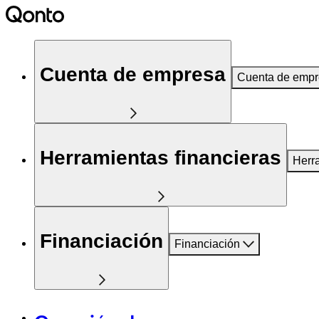
Cuenta de empresa
Cuenta de emp
Herramientas financieras
Herr
Financiación
Financiación