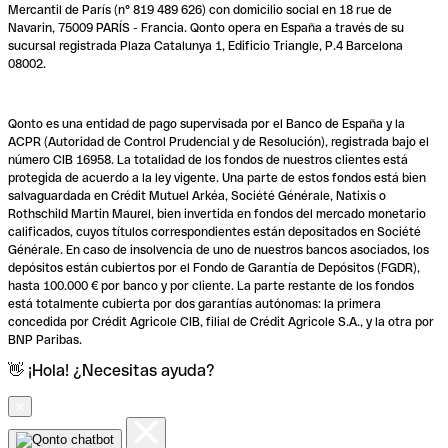
Mercantil de París (n° 819 489 626) con domicilio social en 18 rue de
Navarin, 75009 PARÍS - Francia. Qonto opera en España a través de su
sucursal registrada Plaza Catalunya 1, Edificio Triangle, P.4 Barcelona
08002.
Qonto es una entidad de pago supervisada por el Banco de España y la
ACPR (Autoridad de Control Prudencial y de Resolución), registrada bajo el
número CIB 16958. La totalidad de los fondos de nuestros clientes está
protegida de acuerdo a la ley vigente. Una parte de estos fondos está bien
salvaguardada en Crédit Mutuel Arkéa, Société Générale, Natixis o
Rothschild Martin Maurel, bien invertida en fondos del mercado monetario
calificados, cuyos títulos correspondientes están depositados en Société
Générale. En caso de insolvencia de uno de nuestros bancos asociados, los
depósitos están cubiertos por el Fondo de Garantía de Depósitos (FGDR),
hasta 100.000 € por banco y por cliente. La parte restante de los fondos
está totalmente cubierta por dos garantías autónomas: la primera
concedida por Crédit Agricole CIB, filial de Crédit Agricole S.A., y la otra por
BNP Paribas.
👋 ¡Hola! ¿Necesitas ayuda?