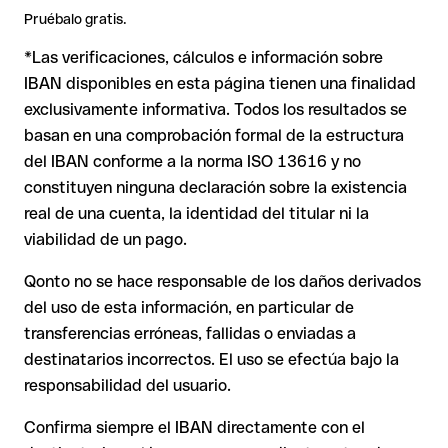
2. IBAN formalmente válido pero incorrecto
: aquí la
directamente con el destinatario, especialmente en nuevas
Pruébalo gratis.
situación es más delicada. Si el IBAN contiene un error que
relaciones comerciales o con importes elevados.
*Las verificaciones, cálculos e información sobre
casualmente forma otra combinación formalmente válida, la
Nota
: en transferencias en divisas extranjeras (por ejemplo,
transferencia se ejecuta hacia una cuenta ajena. En ese caso:
USD o GBP) pueden aplicarse comisiones de cambio
IBAN disponibles en esta página tienen una finalidad
adicionales. Consulta previamente las condiciones vigentes
exclusivamente informativa. Todos los resultados se
con Issue with interpolation.
basan en una comprobación formal de la estructura
El banco receptor está obligado a colaborar en la
del IBAN conforme a la norma ISO 13616 y no
recuperación de los fondos.
constituyen ninguna declaración sobre la existencia
Tu entidad puede iniciar un proceso de reclamación a
real de una cuenta, la identidad del titular ni la
petición tuya.
viabilidad de un pago.
La devolución no está garantizada, especialmente si el
destinatario ya ha retirado el dinero.
Qonto no se hace responsable de los daños derivados
del uso de esta información, en particular de
En transferencias internacionales fuera del área SEPA,
la recuperación es considerablemente más compleja y
transferencias erróneas, fallidas o enviadas a
conlleva comisiones adicionales.
destinatarios incorrectos. El uso se efectúa bajo la
responsabilidad del usuario.
Recomendación
: Verifica siempre el IBAN antes de una
Confirma siempre el IBAN directamente con el
transferencia con nuestro
Verificador de IBAN
gratuito y, en