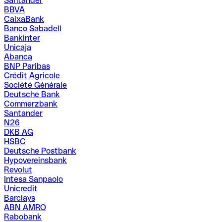
Santander
BBVA
CaixaBank
Banco Sabadell
Bankinter
Unicaja
Abanca
BNP Paribas
Crédit Agricole
Société Générale
Deutsche Bank
Commerzbank
Santander
N26
DKB AG
HSBC
Deutsche Postbank
Hypovereinsbank
Revolut
Intesa Sanpaolo
Unicredit
Barclays
ABN AMRO
Rabobank