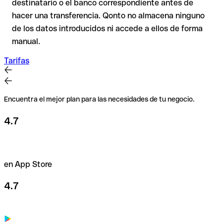
destinatario o el banco correspondiente antes de
caso de duda, confírmalo directamente con el destinatario.
hacer una transferencia. Qonto no almacena ninguno
Esta precaución es especialmente importante con importes
de los datos introducidos ni accede a ellos de forma
elevados o en nuevas relaciones comerciales.
manual.
Tarifas
Encuentra el mejor plan para las necesidades de tu negocio.
4.7
en App Store
4.7