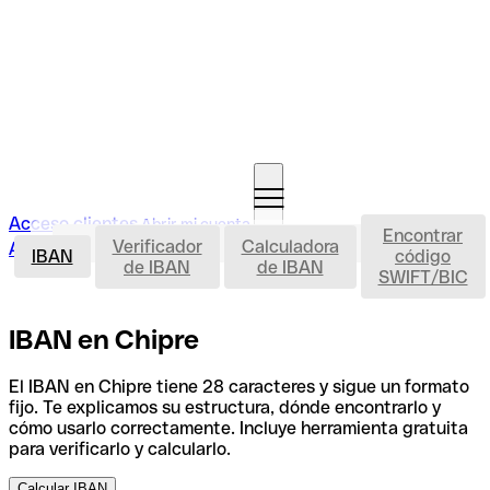
Acceso clientes
Abrir mi cuenta
Encontrar
IBAN
Verificador
Calculadora
Abrir mi cuenta
IBAN
código
de IBAN
de IBAN
SWIFT/BIC
IBAN en Chipre
El IBAN en Chipre tiene 28 caracteres y sigue un formato
fijo. Te explicamos su estructura, dónde encontrarlo y
cómo usarlo correctamente. Incluye herramienta gratuita
para verificarlo y calcularlo.
Calcular IBAN