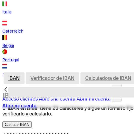
Italia
Österreich
België
Portugal
Nederland
IBAN
Verificador de IBAN
Calculadora de IBAN
IBAN en Israel
Acceso clientes
Abre una cuenta
Abrir mi cuenta
Abrir mi cuenta
El IBAN en Israel tiene 23 caracteres y sigue un formato fi
verificarlo y calcularlo.
Calcular IBAN