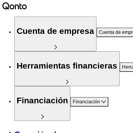
Cuenta de empresa
Cuenta de emp
Herramientas financieras
Herr
Financiación
Financiación