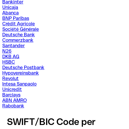
Bankinter
Unicaja
Abanca
BNP Paribas
Crédit Agricole
Société Générale
Deutsche Bank
Commerzbank
Santander
N26
DKB AG
HSBC
Deutsche Postbank
Hypovereinsbank
Revolut
Intesa Sanpaolo
Unicredit
Barclays
ABN AMRO
Rabobank
SWIFT/BIC Code per