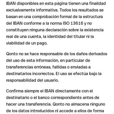
transferencia se ejecuta hacia una cuenta ajena. En ese caso:
USD o GBP) pueden aplicarse comisiones de cambio
IBAN disponibles en esta página tienen una finalidad
adicionales. Consulta previamente las condiciones vigentes
exclusivamente informativa. Todos los resultados se
con Issue with interpolation.
basan en una comprobación formal de la estructura
El banco receptor está obligado a colaborar en la
del IBAN conforme a la norma ISO 13616 y no
recuperación de los fondos.
constituyen ninguna declaración sobre la existencia
Tu entidad puede iniciar un proceso de reclamación a
real de una cuenta, la identidad del titular ni la
petición tuya.
viabilidad de un pago.
La devolución no está garantizada, especialmente si el
destinatario ya ha retirado el dinero.
Qonto no se hace responsable de los daños derivados
del uso de esta información, en particular de
En transferencias internacionales fuera del área SEPA,
la recuperación es considerablemente más compleja y
transferencias erróneas, fallidas o enviadas a
conlleva comisiones adicionales.
destinatarios incorrectos. El uso se efectúa bajo la
responsabilidad del usuario.
Recomendación
: Verifica siempre el IBAN antes de una
Confirma siempre el IBAN directamente con el
transferencia con nuestro
Verificador de IBAN
gratuito y, en
destinatario o el banco correspondiente antes de
caso de duda, confírmalo directamente con el destinatario.
hacer una transferencia. Qonto no almacena ninguno
Esta precaución es especialmente importante con importes
de los datos introducidos ni accede a ellos de forma
elevados o en nuevas relaciones comerciales.