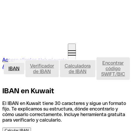
Acceso clientes
Abrir mi cuenta
Encontrar
IBAN
Verificador
Calculadora
Abrir mi cuenta
IBAN
código
de IBAN
de IBAN
SWIFT/BIC
IBAN en Kuwait
El IBAN en Kuwait tiene 30 caracteres y sigue un formato
fijo. Te explicamos su estructura, dónde encontrarlo y
cómo usarlo correctamente. Incluye herramienta gratuita
para verificarlo y calcularlo.
Calcular IBAN