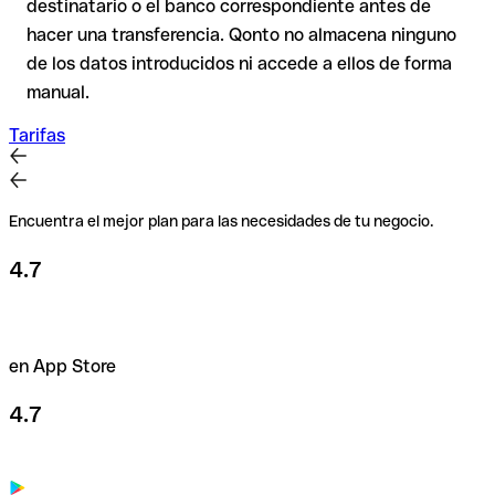
destinatario o el banco correspondiente antes de
caso de duda, confírmalo directamente con el destinatario.
hacer una transferencia. Qonto no almacena ninguno
Esta precaución es especialmente importante con importes
de los datos introducidos ni accede a ellos de forma
elevados o en nuevas relaciones comerciales.
manual.
Tarifas
Encuentra el mejor plan para las necesidades de tu negocio.
4.7
en App Store
4.7