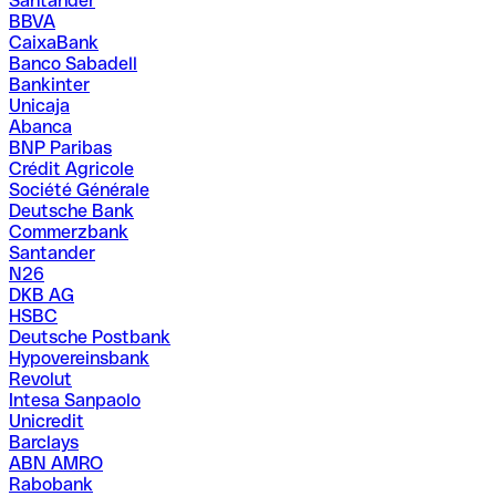
Santander
BBVA
CaixaBank
Banco Sabadell
Bankinter
Unicaja
Abanca
BNP Paribas
Crédit Agricole
Société Générale
Deutsche Bank
Commerzbank
Santander
N26
DKB AG
HSBC
Deutsche Postbank
Hypovereinsbank
Revolut
Intesa Sanpaolo
Unicredit
Barclays
ABN AMRO
Rabobank