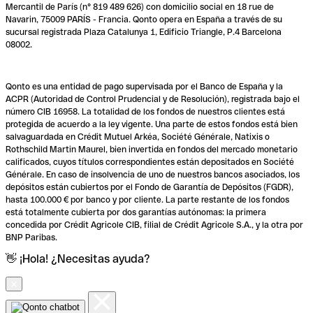
Mercantil de París (n° 819 489 626) con domicilio social en 18 rue de
Navarin, 75009 PARÍS - Francia. Qonto opera en España a través de su
sucursal registrada Plaza Catalunya 1, Edificio Triangle, P.4 Barcelona
08002.
Qonto es una entidad de pago supervisada por el Banco de España y la
ACPR (Autoridad de Control Prudencial y de Resolución), registrada bajo el
número CIB 16958. La totalidad de los fondos de nuestros clientes está
protegida de acuerdo a la ley vigente. Una parte de estos fondos está bien
salvaguardada en Crédit Mutuel Arkéa, Société Générale, Natixis o
Rothschild Martin Maurel, bien invertida en fondos del mercado monetario
calificados, cuyos títulos correspondientes están depositados en Société
Générale. En caso de insolvencia de uno de nuestros bancos asociados, los
depósitos están cubiertos por el Fondo de Garantía de Depósitos (FGDR),
hasta 100.000 € por banco y por cliente. La parte restante de los fondos
está totalmente cubierta por dos garantías autónomas: la primera
concedida por Crédit Agricole CIB, filial de Crédit Agricole S.A., y la otra por
BNP Paribas.
👋 ¡Hola! ¿Necesitas ayuda?