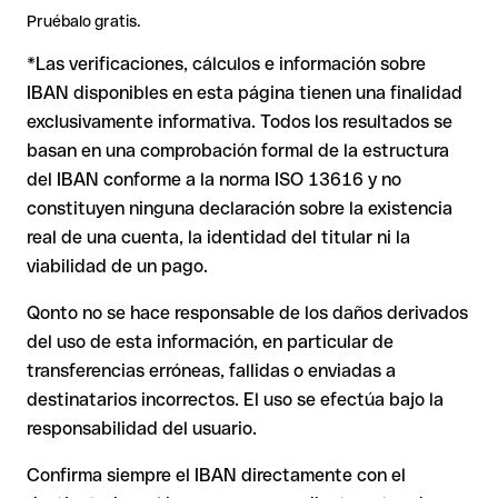
2. IBAN formalmente válido pero incorrecto
: aquí la
Consejo
: Antes de hacer una transferencia, confirma el IBAN
Pruébalo gratis.
situación es más delicada. Si el IBAN contiene un error que
directamente con el destinatario, especialmente en nuevas
*Las verificaciones, cálculos e información sobre
casualmente forma otra combinación formalmente válida, la
Nota
: en transferencias en divisas extranjeras (por ejemplo,
relaciones comerciales o con importes elevados.
transferencia se ejecuta hacia una cuenta ajena. En ese caso:
USD o GBP) pueden aplicarse comisiones de cambio
IBAN disponibles en esta página tienen una finalidad
adicionales. Consulta previamente las condiciones vigentes
exclusivamente informativa. Todos los resultados se
con Issue with interpolation.
basan en una comprobación formal de la estructura
El banco receptor está obligado a colaborar en la
del IBAN conforme a la norma ISO 13616 y no
recuperación de los fondos.
constituyen ninguna declaración sobre la existencia
Tu entidad puede iniciar un proceso de reclamación a
real de una cuenta, la identidad del titular ni la
petición tuya.
viabilidad de un pago.
La devolución no está garantizada, especialmente si el
destinatario ya ha retirado el dinero.
Qonto no se hace responsable de los daños derivados
del uso de esta información, en particular de
En transferencias internacionales fuera del área SEPA,
la recuperación es considerablemente más compleja y
transferencias erróneas, fallidas o enviadas a
conlleva comisiones adicionales.
destinatarios incorrectos. El uso se efectúa bajo la
responsabilidad del usuario.
Recomendación
: Verifica siempre el IBAN antes de una
Confirma siempre el IBAN directamente con el
transferencia con nuestro
Verificador de IBAN
gratuito y, en