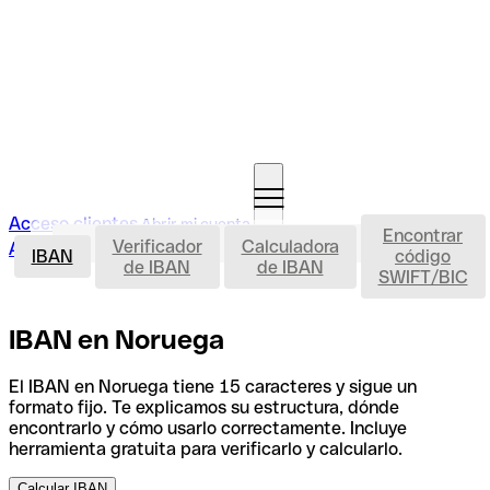
Acceso clientes
Abrir mi cuenta
Encontrar
IBAN
Verificador
Calculadora
Abrir mi cuenta
IBAN
código
de IBAN
de IBAN
SWIFT/BIC
IBAN en Noruega
El IBAN en Noruega tiene 15 caracteres y sigue un
formato fijo. Te explicamos su estructura, dónde
encontrarlo y cómo usarlo correctamente. Incluye
herramienta gratuita para verificarlo y calcularlo.
Calcular IBAN