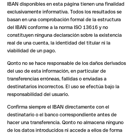
transferencia se ejecuta hacia una cuenta ajena. En ese caso:
USD o GBP) pueden aplicarse comisiones de cambio
IBAN disponibles en esta página tienen una finalidad
adicionales. Consulta previamente las condiciones vigentes
exclusivamente informativa. Todos los resultados se
con Issue with interpolation.
basan en una comprobación formal de la estructura
El banco receptor está obligado a colaborar en la
del IBAN conforme a la norma ISO 13616 y no
recuperación de los fondos.
constituyen ninguna declaración sobre la existencia
Tu entidad puede iniciar un proceso de reclamación a
real de una cuenta, la identidad del titular ni la
petición tuya.
viabilidad de un pago.
La devolución no está garantizada, especialmente si el
destinatario ya ha retirado el dinero.
Qonto no se hace responsable de los daños derivados
del uso de esta información, en particular de
En transferencias internacionales fuera del área SEPA,
la recuperación es considerablemente más compleja y
transferencias erróneas, fallidas o enviadas a
conlleva comisiones adicionales.
destinatarios incorrectos. El uso se efectúa bajo la
responsabilidad del usuario.
Recomendación
: Verifica siempre el IBAN antes de una
Confirma siempre el IBAN directamente con el
transferencia con nuestro
Verificador de IBAN
gratuito y, en
destinatario o el banco correspondiente antes de
caso de duda, confírmalo directamente con el destinatario.
hacer una transferencia. Qonto no almacena ninguno
Esta precaución es especialmente importante con importes
de los datos introducidos ni accede a ellos de forma
elevados o en nuevas relaciones comerciales.