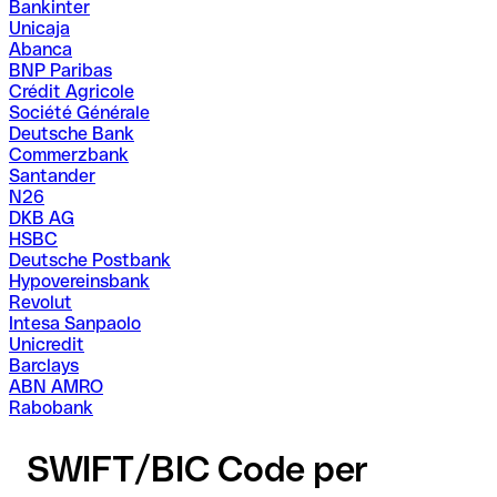
Bankinter
Unicaja
Abanca
BNP Paribas
Crédit Agricole
Société Générale
Deutsche Bank
Commerzbank
Santander
N26
DKB AG
HSBC
Deutsche Postbank
Hypovereinsbank
Revolut
Intesa Sanpaolo
Unicredit
Barclays
ABN AMRO
Rabobank
SWIFT/BIC Code per