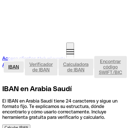
Acceso clientes
Abrir mi cuenta
Encontrar
IBAN
Verificador
Calculadora
Abrir mi cuenta
IBAN
código
de IBAN
de IBAN
SWIFT/BIC
IBAN en Arabia Saudí
El IBAN en Arabia Saudí tiene 24 caracteres y sigue un
formato fijo. Te explicamos su estructura, dónde
encontrarlo y cómo usarlo correctamente. Incluye
herramienta gratuita para verificarlo y calcularlo.
Calcular IBAN