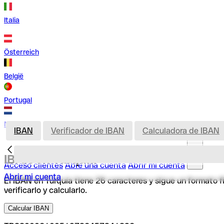
Italia
Österreich
België
Portugal
Nederland
IBAN
Verificador de IBAN
Calculadora de IBAN
IBAN en Turquía
Acceso clientes
Abre una cuenta
Abrir mi cuenta
Abrir mi cuenta
El IBAN en Turquía tiene 26 caracteres y sigue un formato f
verificarlo y calcularlo.
Calcular IBAN