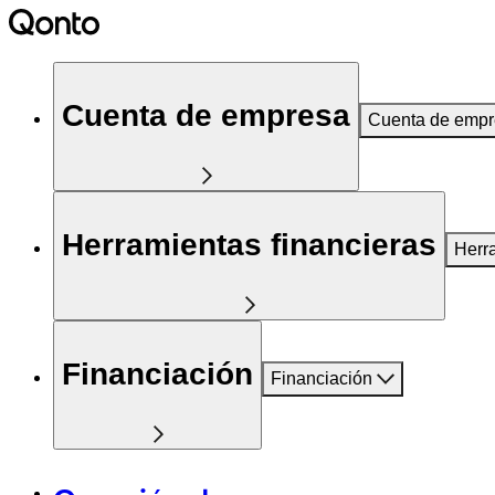
Cuenta de empresa
Cuenta de emp
Herramientas financieras
Herr
Financiación
Financiación