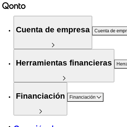
Cuenta de empresa
Cuenta de emp
Herramientas financieras
Herr
Financiación
Financiación