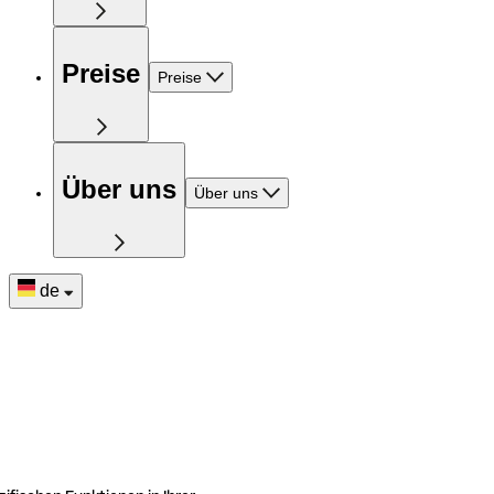
Preise
Preise
Über uns
Über uns
de