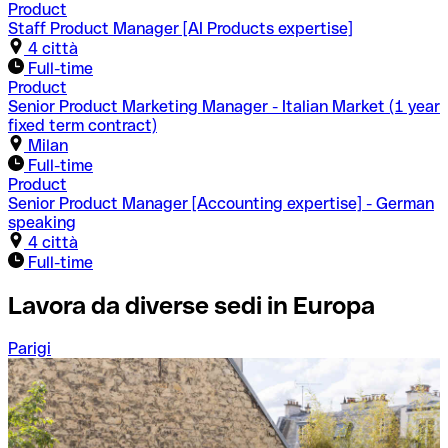
Product
Tutti
Barcelona
Belgrade
Berlin
Brussels
Staff Product Manager [AI Products expertise]
Milan
Paris
4 città
Squadre
Full-time
Tutti
Acasi
Corporate & Middle Office
Product
Growth
Operations & Customer Success
Product
Senior Product Marketing Manager - Italian Market (1 year
Tech & Data
fixed term contract)
Milan
Full-time
Product
Senior Product Manager [Accounting expertise] - German
speaking
4 città
Full-time
Lavora da diverse sedi in Europa
Parigi
B