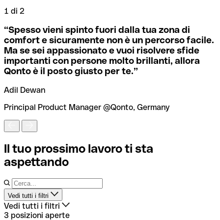
1 di 2
2
“
Spesso vieni spinto fuori dalla tua zona di
comfort e sicuramente non è un percorso facile.
Ma se sei appassionato e vuoi risolvere sfide
importanti con persone molto brillanti, allora
Qonto è il posto giusto per te.
”
M
Adil Dewan
Principal Product Manager @Qonto, Germany
Il tuo prossimo lavoro ti sta
aspettando
Vedi tutti i filtri
Vedi tutti i filtri
Posizione
3 posizioni aperte