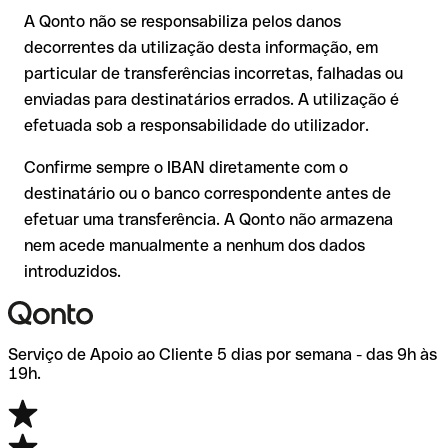
A Qonto não se responsabiliza pelos danos
Em transferências internacionais fora da área SEPA, a
decorrentes da utilização desta informação, em
recuperação é consideravelmente mais complexa e implica
comissões adicionais
particular de transferências incorretas, falhadas ou
enviadas para destinatários errados. A utilização é
Recomendação
: verifique sempre o IBAN antes de uma
efetuada sob a responsabilidade do utilizador.
transferência com o nosso IBAN Checker gratuito e, em caso
de dúvida, confirme-o diretamente com o destinatário. Esta
Confirme sempre o IBAN diretamente com o
precaução é especialmente importante com montantes
destinatário ou o banco correspondente antes de
elevados ou em novas relações comerciais.
efetuar uma transferência. A Qonto não armazena
nem acede manualmente a nenhum dos dados
introduzidos.
Serviço de Apoio ao Cliente 5 dias por semana - das 9h às
19h.