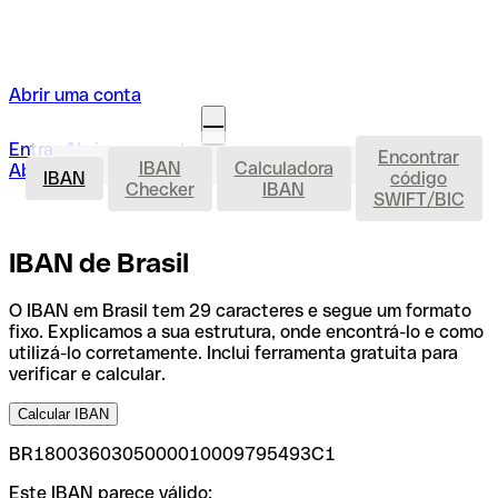
Abrir uma conta
Entrar
Abrir uma conta
Encontrar
IBAN
IBAN
Calculadora
Abrir a minha conta
IBAN
código
Checker
IBAN
SWIFT/BIC
IBAN de Brasil
O IBAN em Brasil tem 29 caracteres e segue um formato
fixo. Explicamos a sua estrutura, onde encontrá-lo e como
utilizá-lo corretamente. Inclui ferramenta gratuita para
verificar e calcular.
Calcular IBAN
BR1800360305000010009795493C1
Este IBAN parece válido: