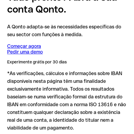
SEPA, o BIC é indispensável.
conta Qonto.
❌ Não indica a titularidade da conta;
IBAN formalmente inválido:
se os dígitos de controlo não
❌ Não confirma a existência da conta.
estiverem corretos, o sistema bancário deteta o erro
Nota
: em transferências em moeda estrangeira (por exemplo,
A Qonto adapta-se às necessidades específicas do
Sugestão: antes de efetuar uma transferência, confirme o
automaticamente e rejeita a transferência. O dinheiro não
USD ou GBP) podem aplicar-se comissões de câmbio
seu sector com funções à medida.
IBAN diretamente com o destinatário, especialmente em
sai da sua conta, sem qualquer prejuízo financeiro.
adicionais. Consulte previamente as condições em vigor com o
novas relações comerciais ou com montantes elevados.
Issue with interpolation.
Começar agora
Pedir uma demo
IBAN formalmente válido mas incorreto:
aqui a situação é
Experimente grátis por 30 dias
mais delicada. Se o IBAN contiver um erro que por acaso
*As verificações, cálculos e informações sobre IBAN
forma outra combinação formalmente válida, a
transferência é executada para uma conta alheia. Nesse
disponíveis nesta página têm uma finalidade
caso:
exclusivamente informativa. Todos os resultados
O banco destinatário é obrigado a colaborar na
baseiam-se numa verificação formal da estrutura do
recuperação dos fundos
IBAN em conformidade com a norma ISO 13616 e não
A sua instituição pode iniciar um processo de reclamação a
constituem qualquer declaração sobre a existência
seu pedido
real de uma conta, a identidade do titular nem a
A devolução não está garantida, especialmente se o
viabilidade de um pagamento.
destinatário já tiver levantado o dinheiro