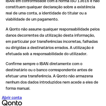
IBAN em conformidade com a norma ISO 13616 e não
A sua instituição pode iniciar um processo de reclamação a
transpostos dígitos e a combinação resultante é formalmente
constituem qualquer declaração sobre a existência
seu pedido;
válida.
real de uma conta, a identidade do titular ou a
A devolução não está garantida, especialmente se o
viabilidade de um pagamento.
destinatário já tiver utilizado o dinheiro
Recomendação
: peça ao destinatário que confirme o IBAN
Em transferências internacionais fora do espaço SEPA, a
A Qonto não assume qualquer responsabilidade pelos
por escrito, especialmente em novas relações comerciais ou
recuperação é consideravelmente mais complexa e implica
com montantes elevados. A existência de uma conta só pode
danos decorrentes da utilização desta informação,
comissões adicionais.
ser verificada pelo próprio Banco Inter ou através de uma
em particular por transferências incorretas, falhadas
transferência de teste.
Recomendação
: verifique cada IBAN antes de efetuar uma
ou dirigidas a destinatários errados. A utilização é
transferência com o nosso IBAN Checker gratuito e, em caso
efetuada sob a responsabilidade do utilizador.
de dúvida, confirme-o diretamente com o destinatário. Esta
precaução é especialmente importante com montantes
Confirme sempre o IBAN diretamente com o
elevados ou em novas relações comerciais.
destinatário ou o banco correspondente antes de
efetuar uma transferência. A Qonto não armazena
nenhum dos dados introduzidos nem acede a eles de
forma manual.
Abrir conta