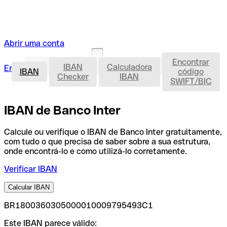
Abrir uma conta
Encontrar
IBAN
IBAN
Calculadora
Entrar
Abrir uma conta
IBAN
código
Checker
IBAN
SWIFT/BIC
IBAN de Banco Inter
Calcule ou verifique o IBAN de Banco Inter gratuitamente,
com tudo o que precisa de saber sobre a sua estrutura,
onde encontrá-lo e como utilizá-lo corretamente.
Verificar IBAN
Calcular IBAN
BR1800360305000010009795493C1
Este IBAN parece válido: