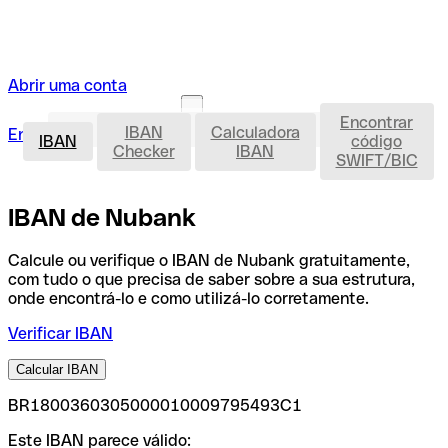
Abrir uma conta
Encontrar
IBAN
IBAN
Calculadora
Entrar
Abrir uma conta
IBAN
código
Checker
IBAN
SWIFT/BIC
IBAN de Nubank
Calcule ou verifique o IBAN de Nubank gratuitamente,
com tudo o que precisa de saber sobre a sua estrutura,
onde encontrá-lo e como utilizá-lo corretamente.
Verificar IBAN
Calcular IBAN
BR1800360305000010009795493C1
Este IBAN parece válido: