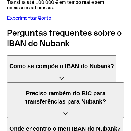
Transfira até 100 000 € em tempo real e sem
comissões adicionais.
Experimentar Qonto
Perguntas frequentes sobre o
IBAN do Nubank
Como se compõe o IBAN do Nubank?
O IBAN de Brasil tem exatamente 29 caracteres e é
Preciso também do BIC para
composto por três elementos:
transferências para Nubank?
Código de país (posição 1–2): Brasil identifica Brasil
segundo a norma ISO 3166-1.
Depende do destino da transferência:
Onde encontro o meu IBAN do Nubank?