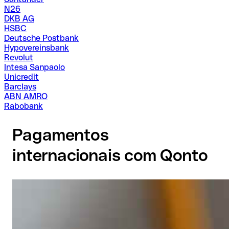
N26
DKB AG
HSBC
Deutsche Postbank
Hypovereinsbank
Revolut
Intesa Sanpaolo
Unicredit
Barclays
ABN AMRO
Rabobank
Pagamentos
internacionais com Qonto