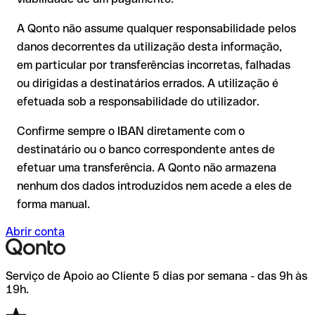
destinatário já tiver utilizado o dinheiro
Recomendação
: peça ao destinatário que confirme o IBAN
Em transferências internacionais fora do espaço SEPA, a
A Qonto não assume qualquer responsabilidade pelos
por escrito, especialmente em novas relações comerciais ou
recuperação é consideravelmente mais complexa e implica
com montantes elevados. A existência de uma conta só pode
danos decorrentes da utilização desta informação,
comissões adicionais.
ser verificada pelo próprio Nubank ou através de uma
em particular por transferências incorretas, falhadas
transferência de teste.
Recomendação
: verifique cada IBAN antes de efetuar uma
ou dirigidas a destinatários errados. A utilização é
transferência com o nosso IBAN Checker gratuito e, em caso
efetuada sob a responsabilidade do utilizador.
de dúvida, confirme-o diretamente com o destinatário. Esta
precaução é especialmente importante com montantes
Confirme sempre o IBAN diretamente com o
elevados ou em novas relações comerciais.
destinatário ou o banco correspondente antes de
efetuar uma transferência. A Qonto não armazena
nenhum dos dados introduzidos nem acede a eles de
forma manual.
Abrir conta
Serviço de Apoio ao Cliente 5 dias por semana - das 9h às
19h.