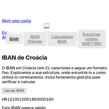
Abrir uma conta
Entrar
Abrir uma conta
Encontrar
IBAN
IBAN
Calculadora
Abrir a minha conta
IBAN
código
Checker
IBAN
SWIFT/BIC
IBAN de Croácia
O IBAN em Croácia tem 21 caracteres e segue um formato
fixo. Explicamos a sua estrutura, onde encontrá-lo e como
utilizá-lo corretamente. Inclui ferramenta gratuita para
verificar e calcular.
Calcular IBAN
HR1210010051863000160
Este IBAN parece válido: