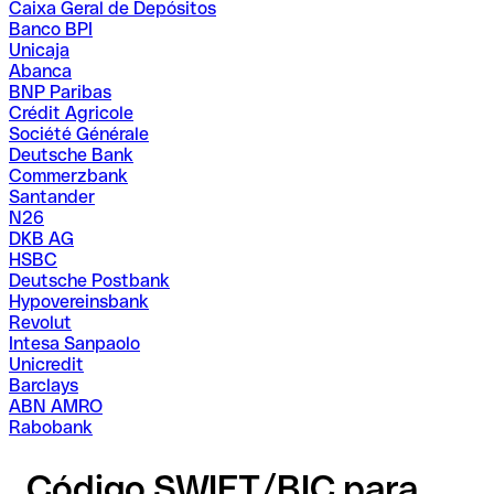
Caixa Geral de Depósitos
Banco BPI
Unicaja
Abanca
BNP Paribas
Crédit Agricole
Société Générale
Deutsche Bank
Commerzbank
Santander
N26
DKB AG
HSBC
Deutsche Postbank
Hypovereinsbank
Revolut
Intesa Sanpaolo
Unicredit
Barclays
ABN AMRO
Rabobank
Código SWIFT/BIC para