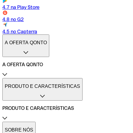
4.7 na Play Store
4.8 no G2
4.5 no Capterra
A OFERTA QONTO
A OFERTA QONTO
Tarifas
Conta profissional online
PRODUTO E CARACTERÍSTICAS
Conta profissional freelance
Conta profissional para pequenas empresas
Conta profissional para médias empresas
PRODUTO E CARACTERÍSTICAS
Métodos de pagamento
Transferências internacionais
Transferências imediatas
Cartões de pagamento Qonto
Gestão de despesas profissionais
Cartão One
SOBRE NÓS
Comparadores de contas de empresas