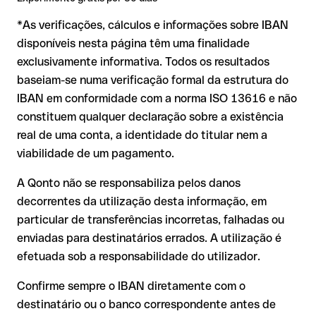
mais delicada. Se o IBAN contiver um erro que por acaso
*As verificações, cálculos e informações sobre IBAN
forma outra combinação formalmente válida, a
transferência é executada para uma conta alheia. Nesse
disponíveis nesta página têm uma finalidade
caso:
exclusivamente informativa. Todos os resultados
O banco destinatário é obrigado a colaborar na
baseiam-se numa verificação formal da estrutura do
recuperação dos fundos
IBAN em conformidade com a norma ISO 13616 e não
A sua instituição pode iniciar um processo de reclamação a
constituem qualquer declaração sobre a existência
seu pedido
real de uma conta, a identidade do titular nem a
A devolução não está garantida, especialmente se o
viabilidade de um pagamento.
destinatário já tiver levantado o dinheiro
A Qonto não se responsabiliza pelos danos
Em transferências internacionais fora da área SEPA, a
decorrentes da utilização desta informação, em
recuperação é consideravelmente mais complexa e implica
comissões adicionais
particular de transferências incorretas, falhadas ou
enviadas para destinatários errados. A utilização é
Recomendação
: verifique sempre o IBAN antes de uma
efetuada sob a responsabilidade do utilizador.
transferência com o nosso IBAN Checker gratuito e, em caso
de dúvida, confirme-o diretamente com o destinatário. Esta
Confirme sempre o IBAN diretamente com o
precaução é especialmente importante com montantes
destinatário ou o banco correspondente antes de
elevados ou em novas relações comerciais.